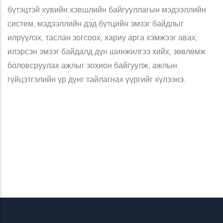
бүтэцтэй хувийн хэвшлийн байгууллагын мэдээллийн
систем, мэдээллийн дэд бүтцийн эмзэг байдлыг
илрүүлэх, таслан зогсоох, хариу арга хэмжээг авах,
илэрсэн эмзэг байдалд дүн шинжилгээ хийх, зөвлөмж
боловсруулах ажлыг зохион байгуулж, ажлын
гүйцэтгэлийн үр дүнг тайлагнах үүргийг хүлээнэ.