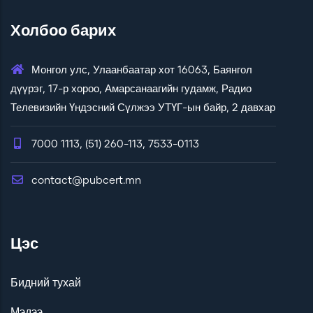
Холбоо барих
Монгол улс, Улаанбаатар хот 16063, Баянгол
дүүрэг, 17-р хороо, Амарсанаагийн гудамж, Радио
Телевизийн Үндэсний Сүлжээ УТҮГ-ын байр, 2 давхар
7000 1113, (51) 260-113, 7533-0113
contact@pubcert.mn
Цэс
Бидний тухай
Мэдээ