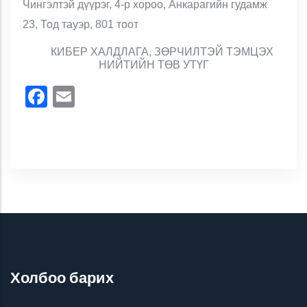
Чингэлтэй дүүрэг, 4-р хороо, Анкарагийн гудамж
23, Тод тауэр, 801 тоот
КИБЕР ХАЛДЛАГА, ЗӨРЧИЛТЭЙ ТЭМЦЭХ
НИЙТИЙН ТӨВ УТҮГ
Facebook
Email
Холбоо барих