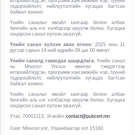
илэрхийлэгдсэн, программ хангамжийн нэр, түүний
тодорхойлолт, нийлүүлэлтийн хугацаа багтсан
байвал зохино.
Үнийн саналыг имэйл хаягаар болон албан
бичгийн аль нэг хэлбэрээр ирүүлж болно. Хугацаа
хоцорсон санал хүлээн авахгүй.
Үнийн санал хүлээн авах огноо:
2025 оны 11
дүгээр сарын 14-н
ий
өдрийн 09 цаг 00 минут
Үнийн саналд тавигдах шаардлага
:
Үнийн санал
нь Монгол
У
лсын мөнгөн тэмдэгтээр
илэрхийлэгдсэн, программ хангамжийн нэр, түүний
тодорхойлолт, нийлүүлэлтийн хугацаа багтсан
байвал зохино.
Үнийн саналыг имэйл хаягаар болон албан
бичгийн аль нэг хэлбэрээр ирүүлж болно. Хугацаа
хоцорсон санал хүлээн авахгүй.
Утас: 70001113, И-мэйл:
contact@pubcert.mn
Хаяг: Монгол улс, Улаанбаатар хот 15160,