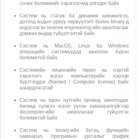
солих боломжийг хэрэглэгчид олгодог байх
Систем нь статик ба динамик шинжилгээ,
дотоод кодын урвуу хөрвүүлэлт болон binary-д
үндэслэсэн reverse engineering-ийн ажиллагааг
дэмжих өндөр гүйцэтгэлтэй байх
Систем нь MacOS, Linux ба Windows
операцийн системүүдэд ажиллах бүрэн
боломжтой байх
Системийн лицензийн төрөл нь нэртэй
хэрэглэгч эсвэл компьютерийн нэрээр
бүртгэгддэг (Named / Computer license) байх
шаардлагатай
Систем нь орон нутгийн орчинд ажилладаг
бөгөөд сүлжээ эсвэл үүлэн хамааралгүйгээр
decompiler-ийн ажиллагааг гүйцэтгэх
боломжтой байх
Систем нь binary-ийн бүтэц, функцийн
хамаарал, програмын урсгалыг график