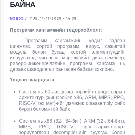
БАЙНА
МЭДЭЭ
/
TUE, 11/11/2025 - 14:38
Программ хангамжийн тодорхойлолт:
Программ хангамжийн кодыг задлан
шинжлэх, хортой программ, вирус, сэжигтэй
модуль болон бусад хортой элементүүдийг
илрүүлэхэд чиглэсэн мэргэжлийн дизассемблер,
реверс-инженерчлэлийн программ хангамж нь
дараах шаардлагыг хангасан байвал зохионо.
Үндсэн шаардлага:
Систем нь 60-аас дээш төрлийн процессорын
архитектур (жишээлбэл x86, ARM, MIPS, PPC,
RISC-V гэх мэт)-ийг дэмжиж disassembly хийх
бүрэн боломжтой байх
Систем нь x86 (32-, 64-бит), ARM (32-, 64-бит),
MIPS, PPC, RISC-V зэрэг архитектурт
зориулагдсан decompiler-ийг суулгах болон