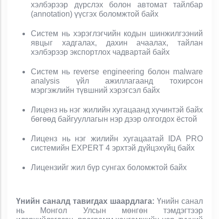
хэлбэрээр дүрслэх болон автомат тайлбар
(annotation) үүсгэх боломжтой байх
Систем нь хэрэглэгчийн кодын шинжилгээний
явцыг хадгалах, дахин ачаалах, тайлан
хэлбэрээр экспортлох чадвартай байх
Систем нь reverse engineering болон malware
analysis үйл ажиллагаанд тохирсон
мэргэжлийн түвшний хэрэгсэл байх
Лиценз нь нэг жилийн хугацаанд хүчинтэй байх
бөгөөд байгууллагын нэр дээр олгогдох ёстой
Лиценз нь нэг жилийн хугацаатай IDA PRO
системийн EXPERT 4 эрхтэй дүйцэхүйц байх
Лицензийг жил бүр сунгах боломжтой байх
Үнийн саналд тавигдах шаардлага
:
Үнийн санал
нь Монгол
У
лсын мөнгөн тэмдэгтээр