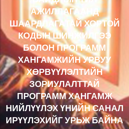
АЖИЛЛАГААНД
ШААРДЛАГАТАЙ ХОРТОЙ
КОДЫН ШИНЖИЛГЭЭ
БОЛОН ПРОГРАММ
ХАНГАМЖИЙН УРВУУ
ХӨРВҮҮЛЭЛТИЙН
ЗОРИУЛАЛТТАЙ
ПРОГРАММ ХАНГАМЖ
НИЙЛҮҮЛЭХ ҮНИЙН САНАЛ
ИРҮҮЛЭХИЙГ УРЬЖ БАЙНА