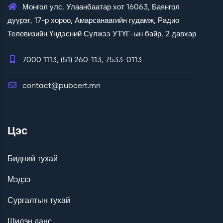
Монгол улс, Улаанбаатар хот 16063, Баянгол
дүүрэг, 17-р хороо, Амарсанаагийн гудамж, Радио
Телевизийн Үндэсний Сүлжээ УТҮГ-ын байр, 2 давхар
7000 1113, (51) 260-113, 7533-0113
contact@pubcert.mn
Цэс
Бидний тухай
Мэдээ
Сургалтын тухай
Шилэн данс