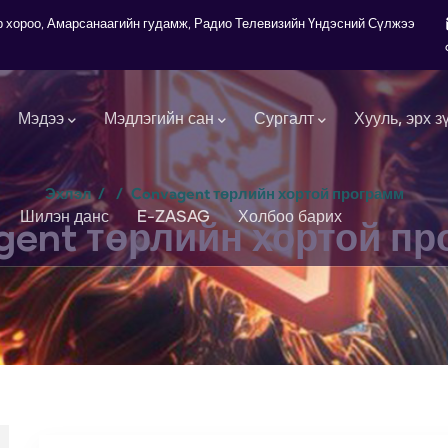
7-р хороо, Амарсанаагийн гудамж, Радио Телевизийн Үндэсний Сүлжээ
Мэдээ
Мэдлэгийн сан
Сургалт
Хууль, эрх з
Эхлэл
/
/
Convagent төрлийн хортой программ
Шилэн данс
E-ZASAG
Холбоо барих
gent төрлийн хортой пр