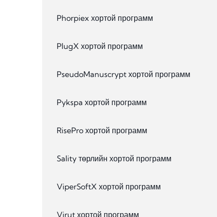
Phorpiex хортой программ
PlugX хортой программ
PseudoManuscrypt хортой программ
Pykspa хортой программ
RisePro хортой программ
Sality төрлийн хортой программ
ViperSoftX хортой программ
Virut хортой программ