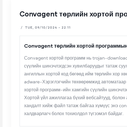
Convagent төрлийн хортой пр
/
TUE, 09/10/2024 - 22:11
Convagent төрлийн хортой программын
Convagent хортой программ нь trojan-downloa
сүүлийн шинэчлэгдсэн хувилбаруудыг татаж суул
ангиллын хортой код бөгөөд ийм төрлийн хор хө
adware-Хэрэглэгчийн төхөөрөмжид автоматаар 
хортой программ-ийн хамгийн сүүлийн шинэчлэг
Хортой үйл ажиллагаа бүхий вебсайтууд, болон 
хандалт хийж файл татаж байгаа хүмүүс энэ co
халдварлагч болох тохиолдол түгээмэл байдаг.