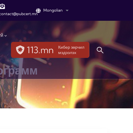
Mongolian
List additional actions
contact@pubcert.mn
үй
113.mn
Кибер зөрчил
мэдээлэх
ограмм