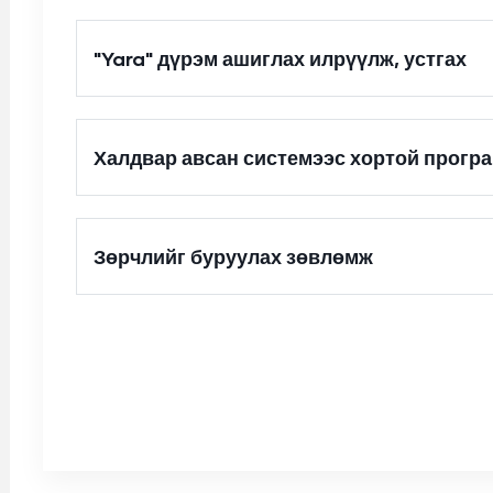
"Yara" дүрэм ашиглах илрүүлж, устгах
Халдвар авсан системээс хортой прогр
Зөрчлийг буруулах зөвлөмж