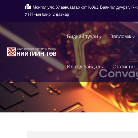
Skip to main content
Монгол улс, Улаанбаатар хот 16063, Баянгол дүүрэг, 1
УТҮГ-ын байр, 2 давхар
Main navigation
Бидний тухай
Зөвлөмж
Ил тод байдал
Статистик
Conva