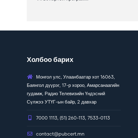
Холбоо барих
Монгол улс, Улаанбаатар хот 16063,
Баянгол дүүрэг, 17-р хороо, Амарсанаагийн
гудамж, Радио Телевизийн Үндэсний
Сүлжээ УТҮГ-ын байр, 2 давхар
7000 1113, (51) 260-113, 7533-0113
contact@pubcert.mn