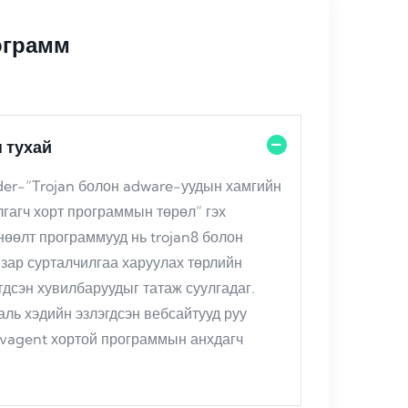
ограмм
 тухай
der-“Trojan болон adware-уудын хамгийн
гагч хорт программын төрөл” гэх
нөөлт программууд нь trojan8 болон
зар сурталчилгаа харуулах төрлийн
дсэн хувилбаруудыг татаж суулгадаг.
аль хэдийн эзлэгдсэн вебсайтууд руу
nvagent хортой программын анхдагч