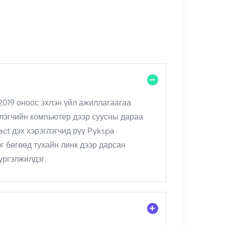
2019 оноос эхлэн үйл ажиллагаагаа
глэгчийн компьютер дээр суусны дараа
ct дэх хэрэглэгчид рүү Pykspa
г бөгөөд тухайн линк дээр дарсан
үргэлжилдэг.