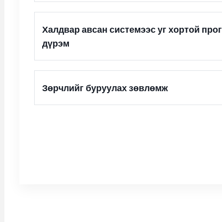
Халдвар авсан системээс уг хортой про
дүрэм
Зөрчлийг буруулах зөвлөмж