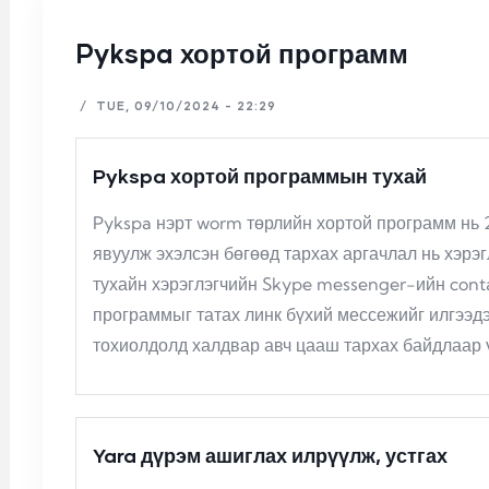
Pykspa хортой программ
/
TUE, 09/10/2024 - 22:29
Pykspa хортой программын тухай
Pykspa нэрт worm төрлийн хортой программ нь 
явуулж эхэлсэн бөгөөд тархах аргачлал нь хэрэ
тухайн хэрэглэгчийн Skype messenger-ийн conta
программыг татах линк бүхий мессежийг илгээдэ
тохиолдолд халдвар авч цааш тархах байдлаар 
Yara дүрэм ашиглах илрүүлж, устгах