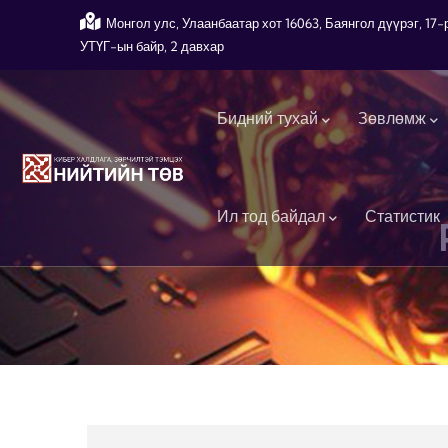
Skip to main content
Монгол улс, Улаанбаатар хот 16063, Баянгол дүүрэг, 1
УТҮГ-ын байр, 2 давхар
Main navigation
Бидний тухай
Зөвлөмж
Ил тод байдал
Статистик