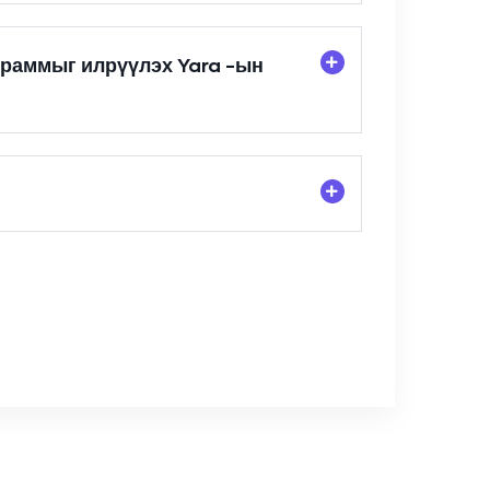
граммыг илрүүлэх Yara -ын