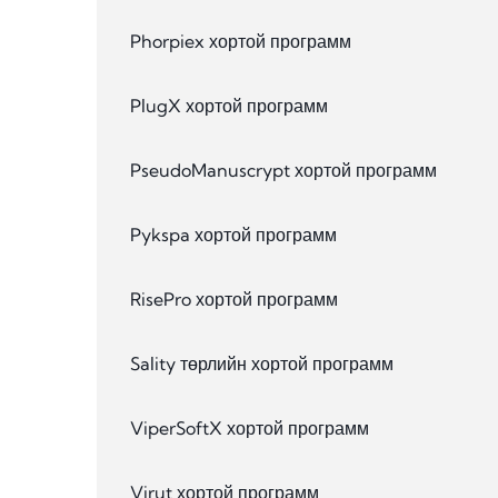
Phorpiex хортой программ
PlugX хортой программ
PseudoManuscrypt хортой программ
Pykspa хортой программ
RisePro хортой программ
Sality төрлийн хортой программ
ViperSoftX хортой программ
Virut хортой программ