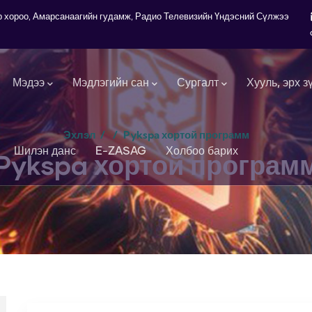
7-р хороо, Амарсанаагийн гудамж, Радио Телевизийн Үндэсний Сүлжээ
Мэдээ
Мэдлэгийн сан
Сургалт
Хууль, эрх з
Эхлэл
/
/
Pykspa хортой программ
Шилэн данс
E-ZASAG
Холбоо барих
Pykspa хортой програм