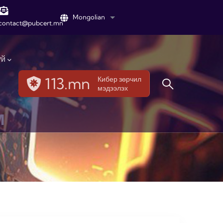
Mongolian
List additional actions
contact@pubcert.mn
үй
113.mn
Кибер зөрчил
мэдээлэх
м