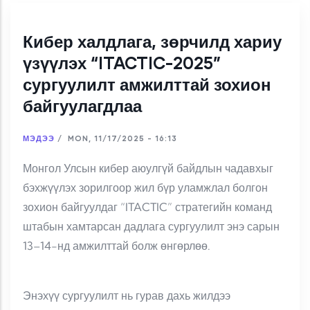
Кибер халдлага, зөрчилд хариу
үзүүлэх “ITACTIC-2025”
сургуулилт амжилттай зохион
байгуулагдлаа
МЭДЭЭ
/
MON, 11/17/2025 - 16:13
Монгол Улсын кибер аюулгүй байдлын чадавхыг
бэхжүүлэх зорилгоор жил бүр уламжлал болгон
зохион байгуулдаг “ITACTIC” стратегийн команд
штабын хамтарсан дадлага сургуулилт энэ сарын
13–14-нд амжилттай болж өнгөрлөө.
Энэхүү сургуулилт нь гурав дахь жилдээ