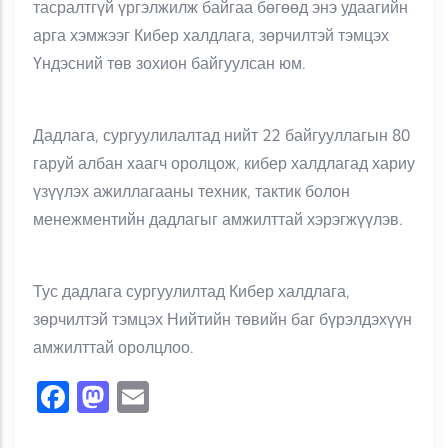
тасралтгүй үргэлжилж байгаа бөгөөд энэ удаагийн
арга хэмжээг Кибер халдлага, зөрчилтэй тэмцэх
Үндэсний төв зохион байгуулсан юм.
Дадлага, сургуулилалтад нийт 22 байгууллагын 80
гаруй албан хаагч оролцож, кибер халдлагад хариу
үзүүлэх ажиллагааны техник, тактик болон
менежментийн дадлагыг амжилттай хэрэгжүүлэв.
Тус дадлага сургуулилтад Кибер халдлага,
зөрчилтэй тэмцэх Нийтийн төвийн баг бүрэлдэхүүн
амжилттай оролцлоо.
Facebook
Mastodon
Email