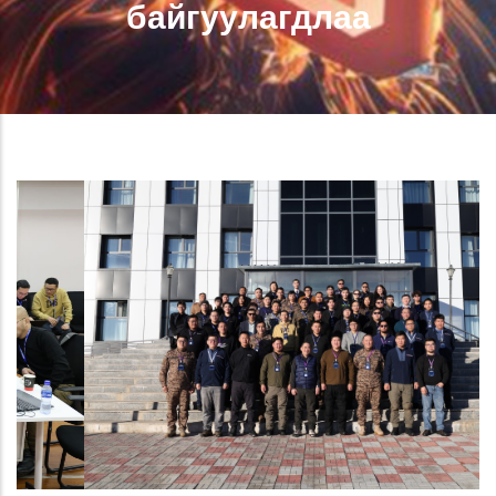
байгуулагдлаа