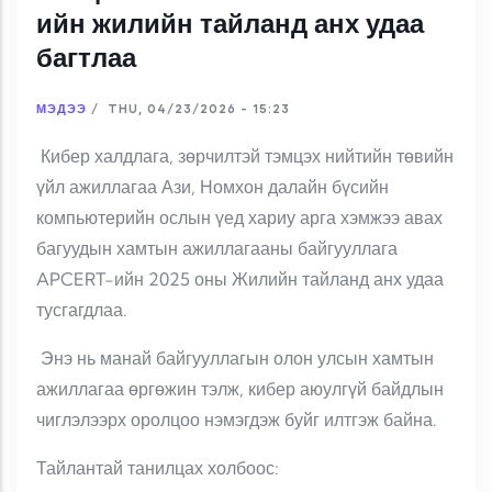
ийн жилийн тайланд анх удаа
багтлаа
МЭДЭЭ
/
THU, 04/23/2026 - 15:23
Кибер халдлага, зөрчилтэй тэмцэх нийтийн төвийн
үйл ажиллагаа Ази, Номхон далайн бүсийн
компьютерийн ослын үед хариу арга хэмжээ авах
багуудын хамтын ажиллагааны байгууллага
APCERT-ийн 2025 оны Жилийн тайланд анх удаа
тусгагдлаа.
Энэ нь манай байгууллагын олон улсын хамтын
ажиллагаа өргөжин тэлж, кибер аюулгүй байдлын
чиглэлээрх оролцоо нэмэгдэж буйг илтгэж байна.
Тайлантай танилцах холбоос: