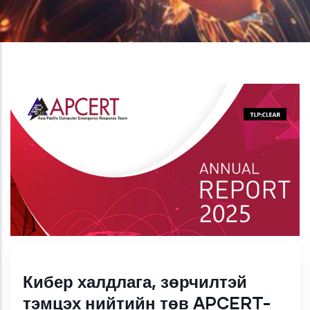
Кибер халдлага, зөрчилтэй
тэмцэх нийтийн төв APCERT-