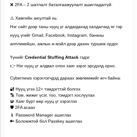
2FA – 2 шатлалт баталгаажуулалт ашигладаггүй.
❌
Хамгийн аюултай нь:
⚠️
Нэг сайт дээр таны нууц үг алдагдахад халдагчид яг тэр
нууц үгийг Gmail, Facebook, Instagram, банкны
аппликейшн, ажлын и-мэйл дээр дахин туршиж ордог.
Үүнийг
Credential Stuffing Attack
гэдэг.
Нэг нууц үг алдвал олон хаяг зэрэг эрсдэлд орно.
👉
Cybernews хэрэглэгчдэд дараах зөвлөмжийг өгч байна:
Нууц үгээ 12+ тэмдэгттэй болгох
🔐
Том, жижиг үсэг, тоо, тэмдэгт хослуулах
🔡
Хаяг бүрт өөр нууц үг хэрэглэх
🧩
2FA асаах
🛡️
Password Manager ашиглах
📱
Боломжтой бол Passkey ашиглах
🔑