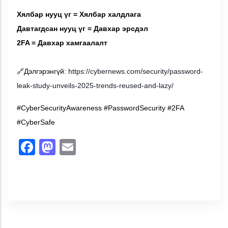
Хялбар нууц үг = Хялбар халдлага
Давтагдсан нууц үг = Давхар эрсдэл
2FA = Давхар хамгаалалт
Дэлгэрэнгүй:
https://cybernews.com/security/password-
🔗
leak-study-unveils-2025-trends-reused-and-lazy/
#CyberSecurityAwareness #PasswordSecurity #2FA
#CyberSafe
Facebook
Mastodon
Email