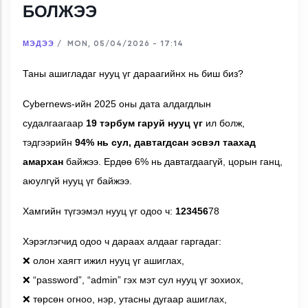
БОЛЖЭЭ
МЭДЭЭ
/
MON, 05/04/2026 - 17:14
Таны ашигладаг нууц үг дараагийнх нь биш биз?
Cybernews-
ийн 2025 оны
дата алдагдлын
судалгаагаар
19 тэрбум гаруй нууц үг
ил болж,
тэдгээрийн
94% нь сул, давтагдсан эсвэл таахад
амархан
байжээ. Ердөө 6%
нь давтагдаагүй, цорын ганц,
аюулгүй нууц үг байжээ.
Хамгийн түгээмэл нууц үг одоо ч:
123456
78
Хэрэглэгчид одоо ч дараах алдааг гаргадаг:
олон хаягт ижил нууц үг ашиглах,
❌
“password”, “admin” гэх мэт сул нууц үг зохиох,
❌
төрсөн огноо, нэр, утасны дугаар ашиглах,
❌