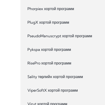
Phorpiex хортой программ
PlugX хортой программ
PseudoManuscrypt хортой программ
Pykspa хортой программ
RisePro хортой программ
Sality төрлийн хортой программ
ViperSoftX хортой программ
Virut хортой программ