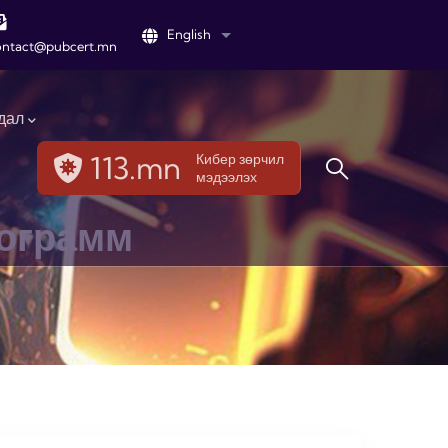
English
List additional actions
ontact@pubcert.mn
дал
113.mn
Кибер зөрчил
мэдээлэх
рограмм