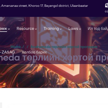
, Amarsanaa street, Khoroo 17, Bayangol district, Ulaanbaatar
c
өмж
Resource
Training
Laws
Ил тод бай
Home
/
/
Andromeda төрлийн хортой программ
-ZASAG
Холбоо барих
eda төрлийн хортой п