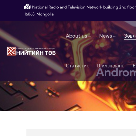
Skip to main content
National Radio and Television Network building 2nd floor
16063, Mongolia
Main navigation
About us
News
Зөвл
Статистик
Шилэн данс
E
Androm