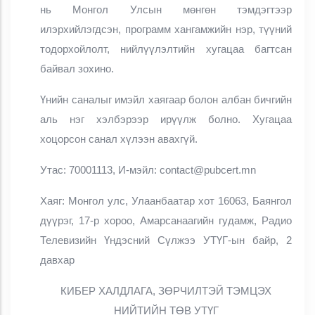
нь Монгол Улсын мөнгөн тэмдэгтээр
илэрхийлэгдсэн, программ хангамжийн нэр, түүний
тодорхойлолт, нийлүүлэлтийн хугацаа багтсан
байвал зохино.
Үнийн саналыг имэйл хаягаар болон албан бичгийн
аль нэг хэлбэрээр ирүүлж болно. Хугацаа
хоцорсон санал хүлээн авахгүй.
Утас: 70001113, И-мэйл: contact@pubcert.mn
Хаяг: Монгол улс, Улаанбаатар хот 16063, Баянгол
дүүрэг, 17-р хороо, Амарсанаагийн гудамж, Радио
Телевизийн Үндэсний Сүлжээ УТҮГ-ын байр, 2
давхар
КИБЕР ХАЛДЛАГА, ЗӨРЧИЛТЭЙ ТЭМЦЭХ
НИЙТИЙН ТӨВ УТҮГ