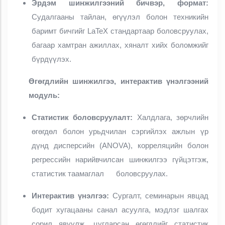
Эрдэм шинжилгээний бичвэр, формат:
Судалгааны тайлан, өгүүлэл болон техникийн
баримт бичгийг LaTeX стандартаар боловсруулах,
багаар хамтран ажиллах, хяналт хийх боломжийг
бүрдүүлэх.
Өгөгдлийн шинжилгээ, интерактив үнэлгээний
модуль:
Статистик боловсруулалт:
Халдлага, зөрчлийн
өгөгдөл болон урьдчилан сэргийлэх ажлын үр
дүнд дисперсийн (ANOVA), корреляцийн болон
регрессийн нарийвчилсан шинжилгээ гүйцэтгэж,
статистик таамаглал боловсруулах.
Интерактив үнэлгээ:
Сургалт, семинарын явцад
бодит хугацааны санал асуулга, мэдлэг шалгах
сорил явуулж, цугларсан өгөгдлийг статистик