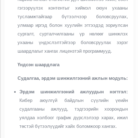
гэгээрүүлэх контентыг хиймэл оюун ухааны
тусламжтайгаар бүтээлчээр боловсруулах,
улмаар иргэд болон хуулийн этгээдэд зориулсан
сургалт, сурталчилгааны үр нөлөөг шинжлэх
ухааны үндэслэлтэйгээр
боловсруулах зэрэг
шаардлагыг хангах лицензтэй программууд.
Үндсэн шаардлага
Судалгаа, эрдэм шинжилгээний ажлын модуль:
Эрдэм шинжилгээний ажлуудын нэгтгэл:
Кибер аюулгүй байдлын сүүлийн үеийн
судалгааны ажлууд, тэдгээрийн хоорондын
уялдаа холбоог график дүрслэлээр харах, ижил
төстэй бүтээлүүдийг хайх боломжоор хангах.