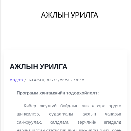
АЖЛЫН УРИЛГА
МЭДЭЭ
/
БААСАН, 05/15/2026 - 10:39
Программ хангамжийн тодорхойлолт:
Кибер аюулгүй байдлын чиглэлээрх эрдэм
шинжилгээ, судалгааны ажлын чанарыг
сайжруулах, халдлага, зөрчлийн өгөгдөлд
нарийвчилсан статистик дүн шинжилгээ хийх, соён