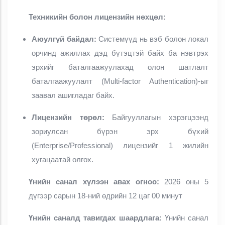
Техникийн болон лицензийн нөхцөл:
Аюулгүй байдал:
Системүүд нь вэб болон локал
орчинд ажиллах дэд бүтэцтэй байх ба нэвтрэх
эрхийг баталгаажуулахад олон шатлалт
баталгаажуулалт (Multi-factor Authentication)-ыг
заавал ашигладаг байх.
Лицензийн төрөл:
Байгууллагын хэрэгцээнд
зориулсан бүрэн эрх бүхий
(Enterprise/Professional) лицензийг 1 жилийн
хугацаатай олгох.
Үнийн санал хүлээн авах огноо:
2026 оны 5
дүгээр сарын 18-ний өдрийн 12 цаг 00 минут
Үнийн саналд тавигдах шаардлага:
Үнийн санал