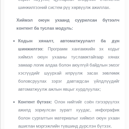
шинжилгээний систем рүү хөрвүүлж ажиллах.
Хиймэл оюун ухаанд суурилсан бүтээлч
контент ба туслах модуль:
Кодын хяналт, автоматжуулалт ба дүн
шинжилгээ:
Программ хангамжийн эх кодыг
хиймэл оюун ухааны тусламжтайгаар хянах
замаар логик алдаа болон аюулгүй байдлын эмзэг
хэсгүүдийг шуурхай илрүүлж засах зөвлөмж
боловсруулах зэрэг давтагдсан үйлдлүүдийг
автоматжуулж ажлын явцыг хурдлуулах;
Контент бүтээх:
Олон нийтийг соён гэгээрүүлэх
ажилд зориулсан зурагт хуудас, инфографик
болон сургалтын материалыг хиймэл оюун ухаан
ашиглан мэргэжлийн түвшинд дүрслэн бүтээх.