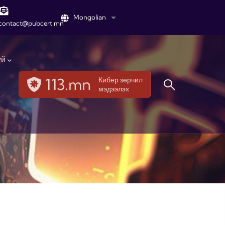
Mongolian
List additional actions
contact@pubcert.mn
үй
113.mn
Кибер зөрчил
мэдээлэх