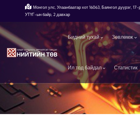
Skip to main content
Монгол улс, Улаанбаатар хот 16063, Баянгол дүүрэг, 1
УТҮГ-ын байр, 2 давхар
Main navigation
Бидний тухай
Зөвлөмж
Ил тод байдал
Статистик