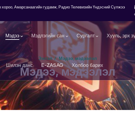
7-р хороо, Амарсанаагийн гудамж, Радио Телевизийн Үндэсний Сүлжээ
Мэдээ
Мэдлэгийн сан
Сургалт
Хууль, эрх з
Эхлэл
/
Мэдээ, мэдээлэл
Шилэн данс
E-ZASAG
Холбоо барих
Мэдээ, мэдээлэл