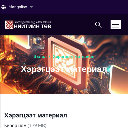
Skip to main content
Mongolian
List additional actions
Эхлэл
/
Хэрэгцээт материал
Хэрэгцээт материал
Хэрэгцээт материал
Кибер ном
(1.79 MB)