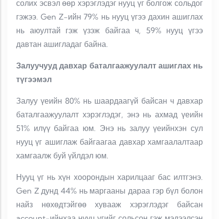
солих эсвэл өөр хэрэглэдэг нууц үг болгож сольдог
гэжээ. Gen Z-ийн 79% нь нууц үгээ дахин ашиглах
нь аюултай гэж үзэж байгаа ч, 59% нууц үгээ
давтан ашигладаг байна.
Залуучууд давхар баталгаажуулалт ашиглах нь
түгээмэл
Залуу үеийн 80% нь шаардаагүй байсан ч давхар
баталгаажуулалт хэрэглэдэг, энэ нь ахмад үеийн
51% илүү байгаа юм. Энэ нь залуу үеийнхэн сул
нууц үг ашиглаж байгаагаа давхар хамгаалалтаар
хамгаалж буй үйлдэл юм.
Нууц үг нь хүн хоорондын харилцааг бас илтгэнэ.
Gen Z дунд 44% нь маргааны дараа гэр бүл болон
найз нөхөдтэйгөө хувааж хэрэглэдэг байсан
account-ийнхаа нууц үгийг сольсон гэж мэдээлсэн