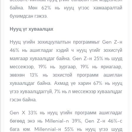
байна. Мөн 62% нь нууц үгээс хамааралтай
бухимдсан гэжээ.
Нууц үг хуваалцах
Нууц үгийн зохицуулалтын программыг Gen Z-н
46% нь ашигладаг хэдий ч нууц үгийг зохисгүй
маягаар хуваалцдаг байна. Gen Z-н 25% нь шууд
мессежээр, 19% нь зургаар, 19% нь яриагаар,
зөвхөн 13% нь зохистой программ ашиглан
хуваалцдаг байна. Ахмад үе харин 67% нь нууц
үгээ хуваалцдаггүй, 7% нь л мессежээр хуваалцдаг
гэсэн байна.
Gen X 33% нь нууц үгийн программ ашигладаг
бөгөөд энэ нь Millenial-n 39%, Gen Z-н 46%-с
бага юм. Millennial-н 55% нь нууц үгээ шууд