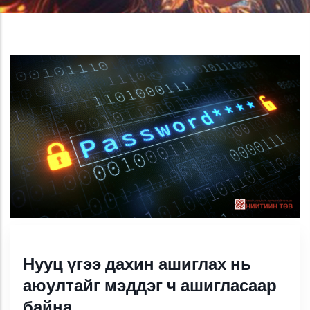
Нууц үгээ дахин ашиглах нь
аюултайг мэддэг ч ашигласаар
байна