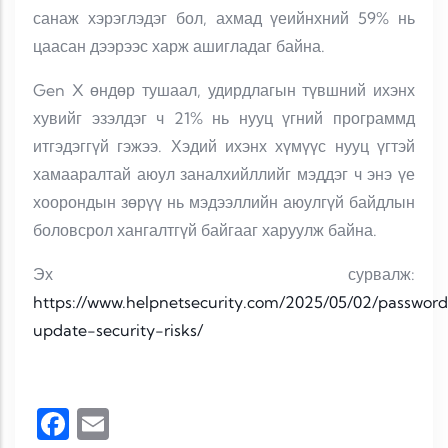
санаж
хэрэглэдэг
бол, ахмад үеийнхний 59% нь
цаасан дээрээс харж ашигладаг байна.
Gen X өндөр тушаал, удирдлагын түвшний ихэнх
хувийг эзэлдэг ч 21% нь нууц үгний программд
итгэдэггүй гэжээ. Хэдий ихэнх хүмүүс нууц үгтэй
хамааралтай аюул заналхийллийг мэддэг ч энэ үе
хоорондын зөрүү нь мэдээллийн аюулгүй байдлын
боловсрол хангалтгүй байгааг харуулж байна.
Эх сурвалж:
https://www.helpnetsecurity.com/2025/05/02/password
update-security-risks/
Facebook
Email