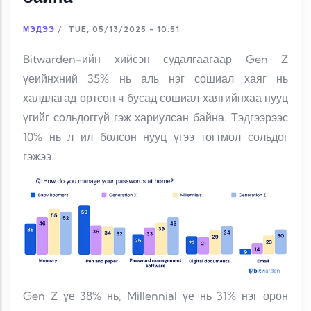
МЭДЭЭ
/
TUE, 05/13/2025 - 10:51
Bitwarden-ийн хийсэн судалгаагаар Gen Z
үеийнхний 35% нь аль нэг сошиал хаяг нь
халдлагад өртсөн ч бусад сошиал хаягийнхаа нууц
үгийг сольдоггүй гэж хариулсан байна. Тэдгээрээс
10% нь л ил болсон нууц үгээ тогтмол сольдог
гэжээ.
Gen Z үе 38% нь, Millennial үе нь 31% нэг орон