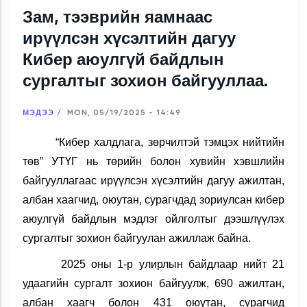
Зам, тээврийн яамнаас
ирүүлсэн хүсэлтийн дагуу
Кибер аюулгүй байдлын
сургалтыг зохион байгууллаа.
МЭДЭЭ
/
MON, 05/19/2025 - 14:49
“Кибер халдлага, зөрчилтэй тэмцэх нийтийн
төв” УТҮГ нь төрийн болон хувийн хэвшлийн
байгууллагаас ирүүлсэн хүсэлтийн дагуу ажилтан,
албан хаагчид, оюутан, сурагчдад зориулсан кибер
аюулгүй байдлын мэдлэг ойлголтыг дээшлүүлэх
сургалтыг зохион байгуулан ажиллаж байна.
2025 оны 1-р улирлын байдлаар нийт 21
удаагийн сургалт зохион байгуулж, 690 ажилтан,
албан хаагч болон 431 оюутан, сурагчид