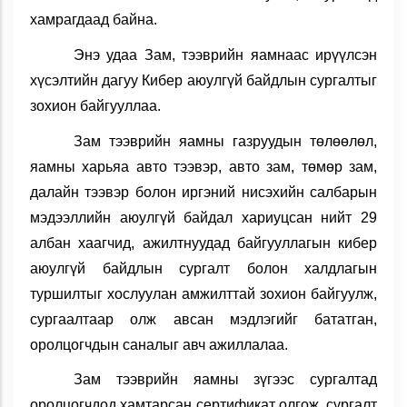
хамрагдаад байна.
Энэ удаа Зам, тээврийн яамнаас ирүүлсэн
хүсэлтийн дагуу Кибер аюулгүй байдлын сургалтыг
зохион байгууллаа.
Зам тээврийн яамны газруудын төлөөлөл,
яамны харьяа авто тээвэр, авто зам, төмөр зам,
далайн тээвэр болон иргэний нисэхийн салбарын
мэдээллийн аюулгүй байдал хариуцсан нийт 29
албан хаагчид, ажилтнуудад байгууллагын кибер
аюулгүй байдлын сургалт болон халдлагын
туршилтыг хослуулан амжилттай зохион байгуулж,
сургаалтаар олж авсан мэдлэгийг бататган,
оролцогчдын саналыг авч ажиллалаа.
Зам тээврийн яамны зүгээс сургалтад
оролцогчдод хамтарсан сертификат олгож, сургалт