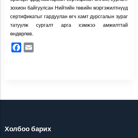
зохион байгуулсан Нийтийн төвийн мэргэжилтнүүд
сертификатыг гардуулан өгч хамт дурсгалын зураг
татуулж сургалт арга хэмжээ амжилттай
өндөрлөв.
Facebook
Email
Холбоо барих