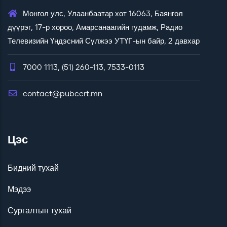
Монгол улс, Улаанбаатар хот 16063, Баянгол
дүүрэг, 17-р хороо, Амарсанаагийн гудамж, Радио
Телевизийн Үндэсний Сүлжээ УТҮГ-ын байр, 2 давхар
7000 1113, (51) 260-113, 7533-0113
contact@pubcert.mn
Цэс
Бидний тухай
Мэдээ
Сургалтын тухай