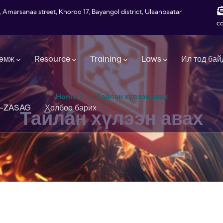
, Amarsanaa street, Khoroo 17, Bayangol district, Ulaanbaatar
c
өмж
Resource
Training
Laws
Ил тод бай
Home
/
/
Тайлан хүлээн авах
-ZASAG
Холбоо барих
Тайлан хүлээн авах