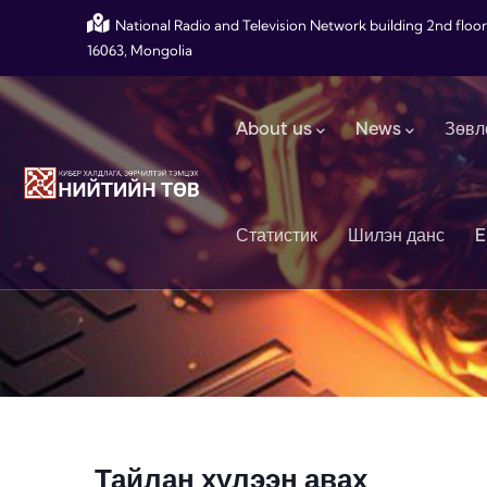
Skip to main content
National Radio and Television Network building 2nd floor
16063, Mongolia
Main navigation
About us
News
Зөвл
Статистик
Шилэн данс
E
Тайлан хүлээн авах