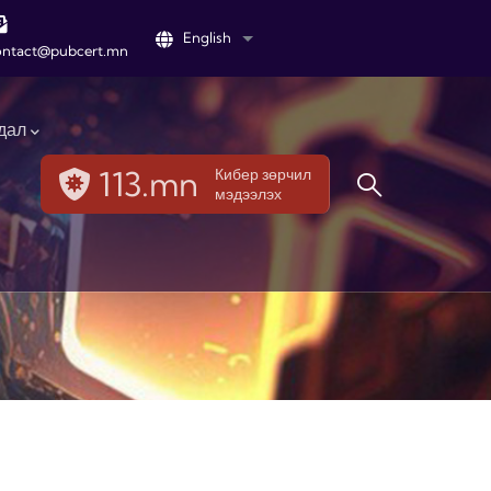
English
List additional actions
ontact@pubcert.mn
дал
113.mn
Кибер зөрчил
мэдээлэх