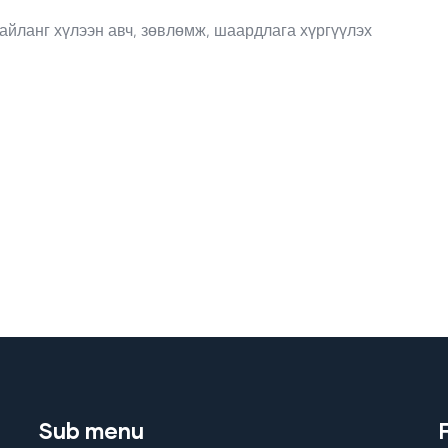
айланг хүлээн авч, зөвлөмж, шаардлага хүргүүлэх
Sub menu