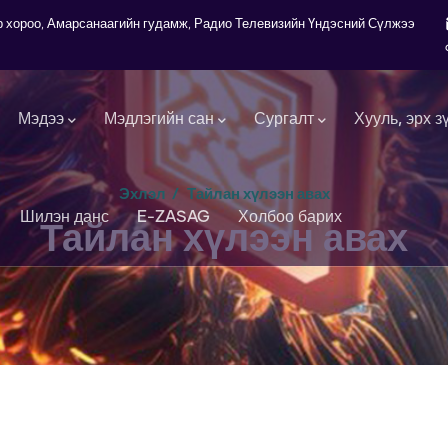
7-р хороо, Амарсанаагийн гудамж, Радио Телевизийн Үндэсний Сүлжээ
Мэдээ
Мэдлэгийн сан
Сургалт
Хууль, эрх з
Эхлэл
/
Тайлан хүлээн авах
Шилэн данс
E-ZASAG
Холбоо барих
Тайлан хүлээн авах