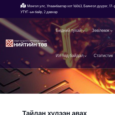
Skip to main content
Монгол улс, Улаанбаатар хот 16063, Баянгол дүүрэг, 1
УТҮГ-ын байр, 2 давхар
Main navigation
Бидний тухай
Зөвлөмж
Ил тод байдал
Статистик
Тайлан хүлээн авах