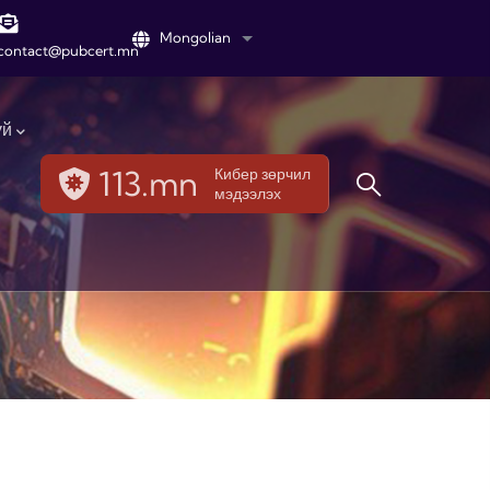
Mongolian
List additional actions
contact@pubcert.mn
үй
113.mn
Кибер зөрчил
мэдээлэх