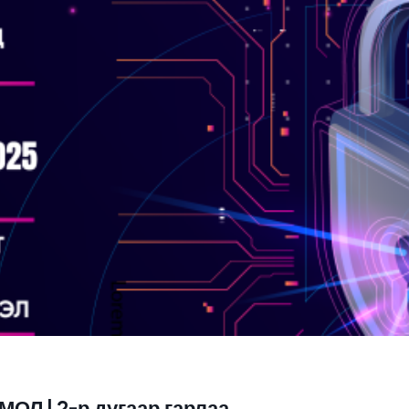
Л | 2-р дугаар гарлаа