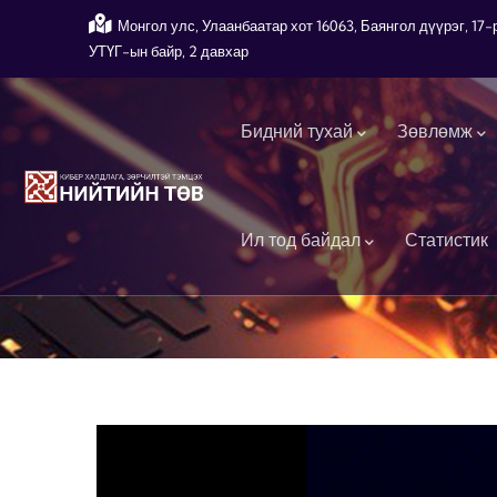
Skip to main content
Монгол улс, Улаанбаатар хот 16063, Баянгол дүүрэг, 1
УТҮГ-ын байр, 2 давхар
Main navigation
Бидний тухай
Зөвлөмж
Ил тод байдал
Статистик