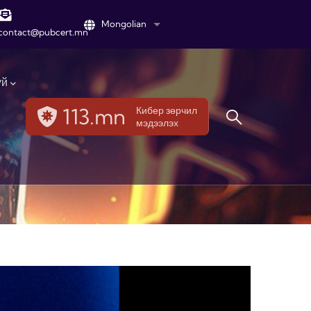
Mongolian
List additional actions
contact@pubcert.mn
үй
113.mn
Кибер зөрчил
мэдээлэх