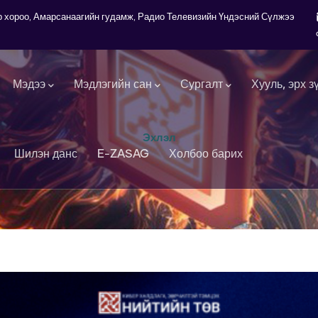
7-р хороо, Амарсанаагийн гудамж, Радио Телевизийн Үндэсний Сүлжээ
Мэдээ
Мэдлэгийн сан
Сургалт
Хууль, эрх з
Эхлэл
Шилэн данс
E-ZASAG
Холбоо барих