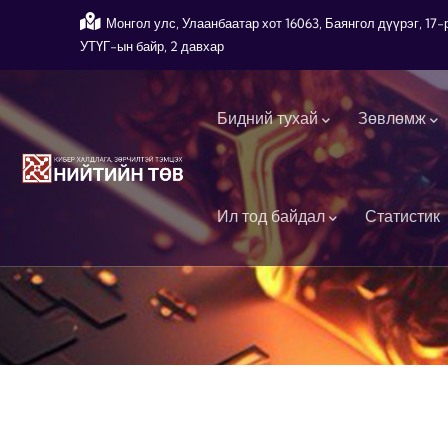
Skip to main content
Монгол улс, Улаанбаатар хот 16063, Баянгол дүүрэг, 1
УТҮГ-ын байр, 2 давхар
Main navigation
Бидний тухай
Зөвлөмж
Ил тод байдал
Статистик