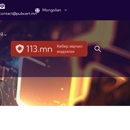
Mongolian
List additional actions
contact@pubcert.mn
үй
113.mn
Кибер зөрчил
мэдээлэх