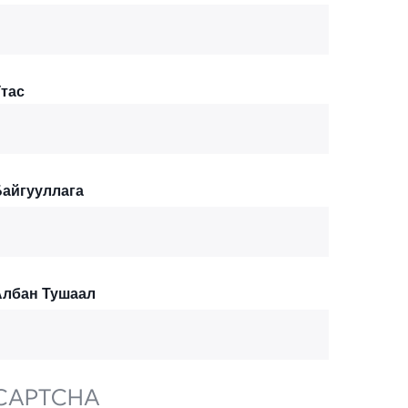
тас
Байгууллага
Албан Тушаал
CAPTCHA