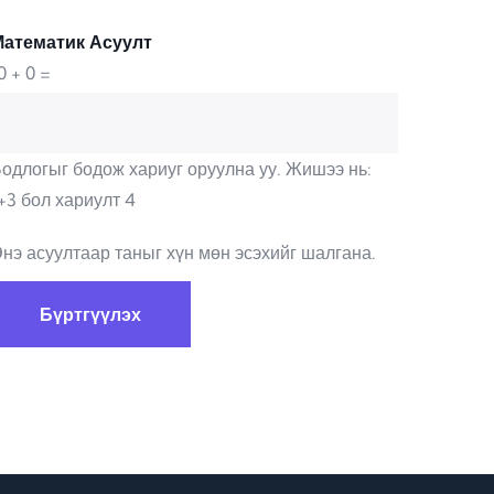
Математик Асуулт
0 + 0 =
одлогыг бодож хариуг оруулна уу. Жишээ нь:
+3 бол хариулт 4
нэ асуултаар таныг хүн мөн эсэхийг шалгана.