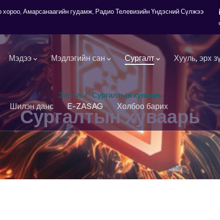
7-р хороо, Амарсанаагийн гудамж, Радио Телевизийн Үндэсний Сүлжээ
Мэдээ
Мэдлэгийн сан
Сургалт
Хууль, эрх з
Эхлэл
/
Сургалтын хуваарь
Шилэн данс
E-ZASAG
Холбоо барих
Сургалтын хуваарь