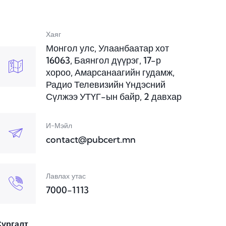
Хаяг
Монгол улс, Улаанбаатар хот
16063, Баянгол дүүрэг, 17-р
хороо, Амарсанаагийн гудамж,
Радио Телевизийн Үндэсний
Сүлжээ УТҮГ-ын байр, 2 давхар
И-Мэйл
contact@pubcert.mn
Лавлах утас
7000-1113
Сургалт