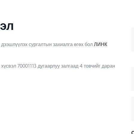
эл
 дээшлүүлэх сургалтын захиалга өгөх бол
ЛИНК
хүсвэл 70001113 дугаарлуу залгаад 4 товчийг даран