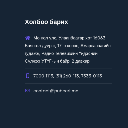
Холбоо барих
Монгол улс, Улаанбаатар хот 16063,
Баянгол дүүрэг, 17-р хороо, Амарсанаагийн
гудамж, Радио Телевизийн Үндэсний
Сүлжээ УТҮГ-ын байр, 2 давхар
7000 1113, (51) 260-113, 7533-0113
contact@pubcert.mn