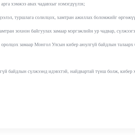
 арга хэмжээ авах чадавхыг нэмэгдүүлэх;
элэл, туршлага солилцох, хамтран ажиллах боломжийг өргөжүү
амтран зохион байгуулах замаар мэргэжлийн ур чадвар, сүлжээгэ
 оролцох замаар Монгол Улсын кибер аюулгүй байдлын талаарх б
үй байдлын сүлжээнд идэвхтэй, найдвартай түнш болж, кибер х