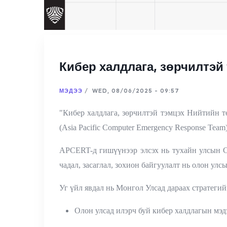
Кибер халдлага, зөрчилтэ
МЭДЭЭ
/
WED, 08/06/2025 - 09:57
"Кибер халдлага, зөрчилтэй тэмцэх Нийтийн 
(Asia Pacific Computer Emergency Response Te
APCERT-д гишүүнээр элсэх нь тухайн улсын C
чадал, засаглал, зохион байгуулалт нь олон ул
Уг үйл явдал нь Монгол Улсад дараах стратеги
Олон улсад илэрч буй кибер халдлагын мэд