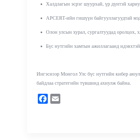
Халдлагын эсрэг шуурхай, үр дүнтэй хариу
APCERT-ийн гишүүн байгууллагуудтай мэдэ
Олон улсын хурал, сургалтуудад оролцох, х
Бүс нутгийн хамтын ажиллагаанд идэвхтэй
Ингэснээр Монгол Улс бүс нутгийн кибер аюулг
байдлаа стратегийн түвшинд ахиулж байна.
Facebook
Email