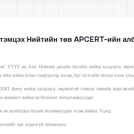
й тэмцэх Нийтийн төв APCERT-ийн ал
төв" УТҮГ нь Ази, Номхон далайн бүсийн кибер халдлага, зөр
am)–ийн албан ёсны гишүүнээр элсэж, бүс нутгийн болон олон ул
ERT буюу кибер халдлага, зөрчилтэй тэмцэх төвийн мэргэжли
сын жишигт нийцсэн болохыг баталгаажуулдаг.
йн ач холбогдол бүхий боломжуудыг нээж байна. Үүнд:
ээллийг цаг алдалгүй хуваалцах;