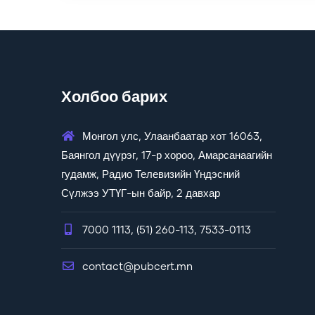
Холбоо барих
Монгол улс, Улаанбаатар хот 16063,
Баянгол дүүрэг, 17-р хороо, Амарсанаагийн
гудамж, Радио Телевизийн Үндэсний
Сүлжээ УТҮГ-ын байр, 2 давхар
7000 1113, (51) 260-113, 7533-0113
contact@pubcert.mn