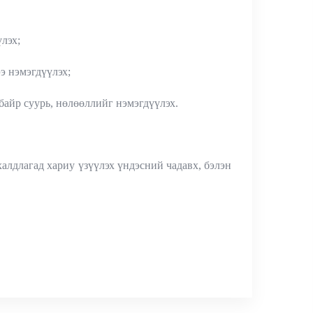
лэх;
э нэмэгдүүлэх;
айр суурь, нөлөөллийг нэмэгдүүлэх.
алдлагад хариу үзүүлэх үндэсний чадавх, бэлэн