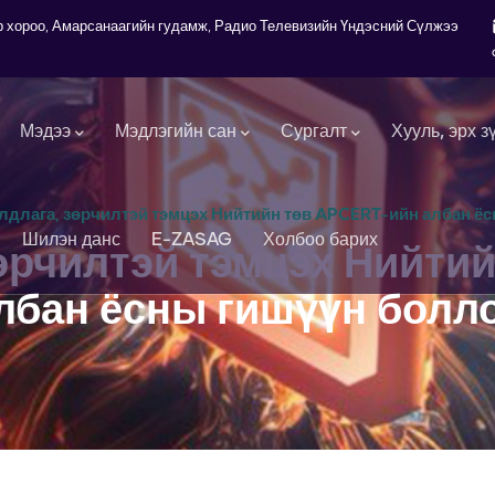
7-р хороо, Амарсанаагийн гудамж, Радио Телевизийн Үндэсний Сүлжээ
Мэдээ
Мэдлэгийн сан
Сургалт
Хууль, эрх з
лдлага, зөрчилтэй тэмцэх Нийтийн төв APCERT-ийн албан ё
Шилэн данс
E-ZASAG
Холбоо барих
зөрчилтэй тэмцэх Нийти
лбан ёсны гишүүн болл