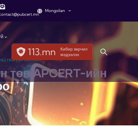
Mongolian
List additional actions
contact@pubcert.mn
үй
113.mn
Кибер зөрчил
мэдээлэх
сны гишүүн боллоо
йн төв APCERT-ийн
оо