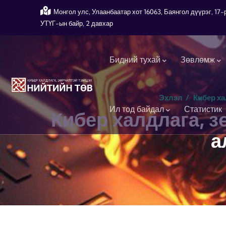
Skip to main content
Монгол улс, Улаанбаатар хот 16063, Баянгол дүүрэг, 1
УТҮГ-ын байр, 2 давхар
Main navigation
Бидний тухай
Зөвлөмж
Эхлэл
/
Кибер ха
Ил тод байдал
Статистик
Кибер халдлага, 
а