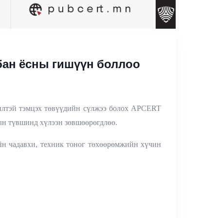
бан ёсны гишүүн боллоо
чилтэй тэмцэх төвүүдийн сүлжээ болох APCERT
сын түвшинд хүлээн зөвшөөрөгдлөө.
йн чадавхи, техник тоног төхөөрөмжийн хүчин