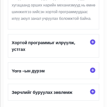
хугацаанд орших нарийн механизмууд нь өмнө
шинжилгээ хийсэн хортой программуудаас
илүү аюул занал учруулах боломжтой байна.
Хортой программыг илрүүлж,
устгах
Yara -ын дүрэм
Зөрчлийг буруулах зөвлөмж