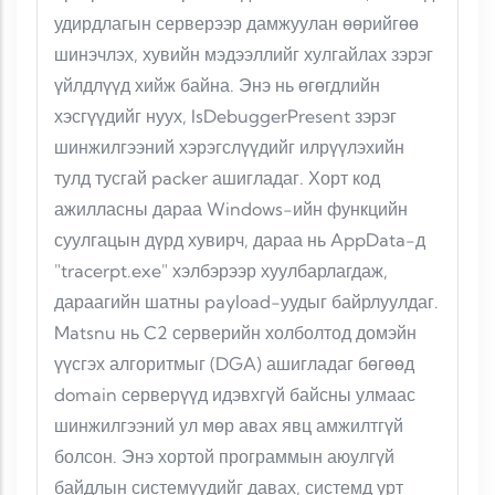
удирдлагын серверээр дамжуулан өөрийгөө
шинэчлэх, хувийн мэдээллийг хулгайлах зэрэг
үйлдлүүд хийж байна. Энэ нь өгөгдлийн
хэсгүүдийг нуух, IsDebuggerPresent зэрэг
шинжилгээний хэрэгслүүдийг илрүүлэхийн
тулд тусгай packer ашигладаг. Хорт код
ажилласны дараа Windows-ийн функцийн
суулгацын дүрд хувирч, дараа нь AppData-д
"tracerpt.exe" хэлбэрээр хуулбарлагдаж,
дараагийн шатны payload-уудыг байрлуулдаг.
Matsnu нь C2 серверийн холболтод домэйн
үүсгэх алгоритмыг (DGA) ашигладаг бөгөөд
domain серверүүд идэвхгүй байсны улмаас
шинжилгээний ул мөр авах явц амжилтгүй
болсон. Энэ хортой программын аюулгүй
байдлын системүүдийг давах, системд урт