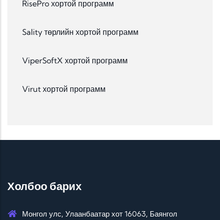
RisePro хортой программ
Sality төрлийн хортой программ
ViperSoftX хортой программ
Virut хортой программ
Холбоо барих
Монгол улс, Улаанбаатар хот 16063, Баянгол