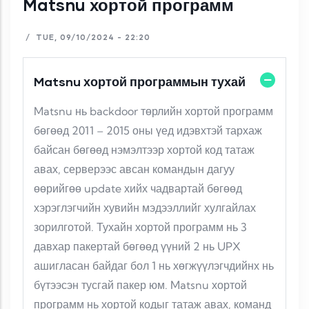
Matsnu хортой программ
/
TUE, 09/10/2024 - 22:20
Matsnu хортой программын тухай
Matsnu нь backdoor төрлийн хортой программ
бөгөөд 2011 – 2015 оны үед идэвхтэй тархаж
байсан бөгөөд нэмэлтээр хортой код татаж
авах, серверээс авсан командын дагуу
өөрийгөө update хийх чадвартай бөгөөд
хэрэглэгчийн хувийн мэдээллийг хулгайлах
зорилготой. Тухайн хортой программ нь 3
давхар пакертай бөгөөд үүний 2 нь UPX
ашигласан байдаг бол 1 нь хөгжүүлэгчдийнх нь
бүтээсэн тусгай пакер юм. Matsnu хортой
программ нь хортой кодыг татаж авах, команд