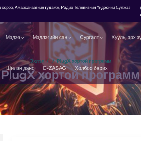
7-р хороо, Амарсанаагийн гудамж, Радио Телевизийн Үндэсний Сүлжээ
Мэдээ
Мэдлэгийн сан
Сургалт
Хууль, эрх з
Эхлэл
/
/
PlugX хортой программ
Шилэн данс
E-ZASAG
Холбоо барих
PlugX хортой программ