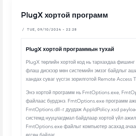
PlugX хортой программ
/
TUE, 09/10/2024 - 22:28
PlugX хортой программын тухай
PlugX төрлийн хортой код нь тархахдаа фишинг
флаш дискээр мөн системийн эмзэг байдлыг аши
хандах суваг үүсгэх зорилготой Remote Access 
Энэ хортой программ нь FmtOptions.exe, FmtOpti
файлаас бүрдэнэ. FmtOptions.exe программ аж
FmtOptions.dll-г дуудаж AppIdPolicy.xsd payl
системд нууцлагдмал байдлаар хортой үйл ажил
FmtOptions.exe файлыг компьютер асахад ачаа
өгсөн байдаг.