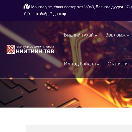
Skip to main content
Монгол улс, Улаанбаатар хот 16063, Баянгол дүүрэг, 1
УТҮГ-ын байр, 2 давхар
Main navigation
Бидний тухай
Зөвлөмж
Ил тод байдал
Статистик