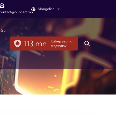
Mongolian
List additional actions
contact@pubcert.mn
үй
113.mn
Кибер зөрчил
мэдээлэх