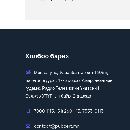
Холбоо барих
Монгол улс, Улаанбаатар хот 16063,
Баянгол дүүрэг, 17-р хороо, Амарсанаагийн
гудамж, Радио Телевизийн Үндэсний
Сүлжээ УТҮГ-ын байр, 2 давхар
7000 1113, (51) 260-113, 7533-0113
contact@pubcert.mn