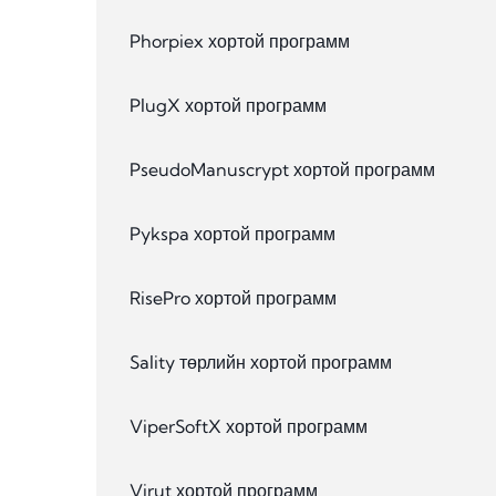
Phorpiex хортой программ
PlugX хортой программ
PseudoManuscrypt хортой программ
Pykspa хортой программ
RisePro хортой программ
Sality төрлийн хортой программ
ViperSoftX хортой программ
Virut хортой программ