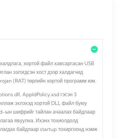
 халдлага, хортой файл хавсаргасан USB
глан эзлэгдсэн хост дээр халдагчид
Trojan (RAT) төрлийн хортой программ юм.
ons.dll, AppIdPolicy.xsd гэсэн 3
иллаж эхлэхэд хортой DLL файл буюу
oad-ын шифрийг тайлан ачаалах байдлаар
лагаа явуулна. Ихэнх тохиолдолд
лагдах байдлаар startup тохиргоонд нэмж