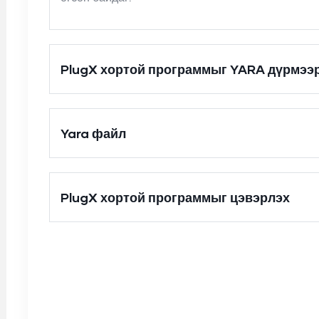
PlugX хортой программыг YARA дүрмээ
Yara файл
PlugX хортой программыг цэвэрлэх