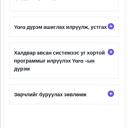
Yara дүрэм ашиглах илрүүлж, устгах
Халдвар авсан системээс уг хортой
программыг илрүүлэх Yara -ын
дүрэм
Зөрчлийг буруулах зөвлөмж