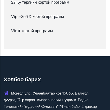
Sality төрлийн хортой программ
ViperSoftX хортой программ
Virut хортой программ
Холбоо барих
Монгол улс, Улаанбаатар хот 16063, Баянгол
дүүрэг, 17-р хороо, Амарсанаагийн гудамж, Радио
Телевизийн Үндэсний Сүлжээ УТҮГ-ын байр, 2 давхар