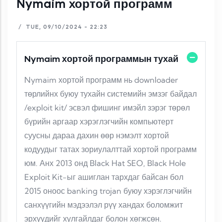
Nymaim хортой программ
/
TUE, 09/10/2024 - 22:23
Nymaim хортой программын тухай
Nymaim хортой программ нь downloader
төрлийнх буюу тухайн системийн эмзэг байдал
/exploit kit/ эсвэл фишинг имэйл зэрэг төрөл
бүрийн аргаар хэрэглэгчийн компьютерт
суусны дараа дахин өөр нэмэлт хортой
кодуудыг татах зориулалттай хортой программ
юм. Анх 2013 онд Black Hat SEO, Black Hole
Exploit Kit-ыг ашиглан тархдаг байсан бол
2015 оноос banking trojan буюу хэрэглэгчийн
санхүүгийн мэдээлэл рүү хандах боломжит
эрхүүдийг хулгайлдаг болон хөгжсөн.